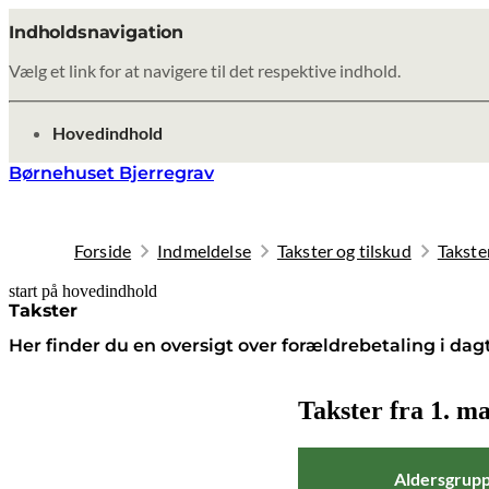
Indholdsnavigation
Vælg et link for at navigere til det respektive indhold.
gå til
Hovedindhold
Børnehuset Bjerregrav
Forside
Indmeldelse
Takster og tilskud
Takste
start på hovedindhold
senest opdateret 8. oktober 2025
Takster
Her finder du en oversigt over forældrebetaling i dagt
Takster fra 1. m
Aldersgrup