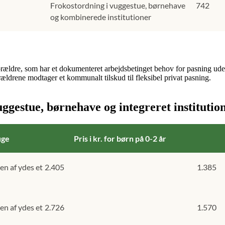
Frokostordning i vuggestue, børnehave
742
og kombinerede institutioner
orældre, som har et dokumenteret arbejdsbetinget behov for pasning ude
orældrene modtager et kommunalt tilskud til fleksibel privat pasning.
ggestue, børnehave og integreret institution
uge
Pris i kr. for børn på 0-2 år
en af ydes et
2.405
1.385
en af ydes et
2.726
1.570